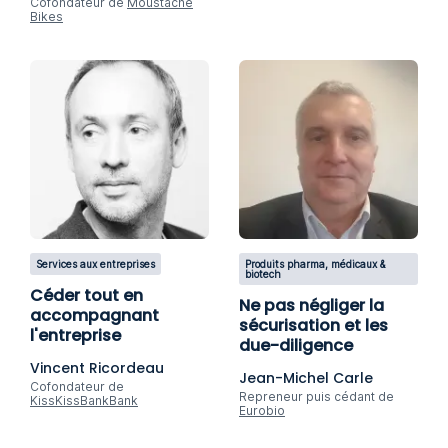
Cofondateur de
Moustache
Bikes
Services aux entreprises
Produits pharma, médicaux &
biotech
Céder tout en
Ne pas négliger la
accompagnant
sécurisation et les
l'entreprise
due-diligence
Vincent Ricordeau
Jean-Michel Carle
Cofondateur de
Repreneur puis cédant de
KissKissBankBank
Eurobio