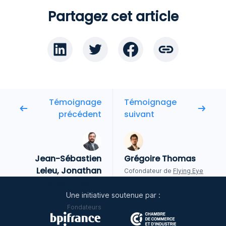
Partagez cet article
Témoignage
Témoignage
précédent
suivant
Jean-Sébastien
Grégoire Thomas
Leleu, Jonathan
Cofondateur de
Flying Eye
Dahan, Bryann
Mahé
Une initiative soutenue par :
Fondateurs