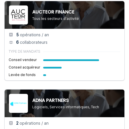
AUCTEOR FINANCE
Tous les secteurs d'activité
5
opérations / an
6
collaborateurs
TYPE DE MANDATS
Conseil vendeur
Conseil acquéreur
Levée de fonds
ADNA PARTNERS
Logiciels, Services informatiques, Tech
2
opérations / an