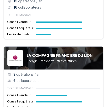
15
opérations / an
16
collaborateurs
TYPE DE MANDATS
Conseil vendeur
Conseil acquéreur
Levée de fonds
LA COMPAGNIE FINANCIERE DU LION
Energie, Transports, Infrastructures
3
opérations / an
6
collaborateurs
TYPE DE MANDATS
Conseil vendeur
Conseil acquéreur