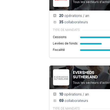
Tous les secteurs d'activi
20
opérations / an
35
collaborateurs
TYPE DE MANDATS
Cessions
Levées de fonds
Fiscalité
EVERSHEDS
SUTHERLAND
Tous les secteurs d'activi
10
opérations / an
69
collaborateurs
TYPE DE MANDATS