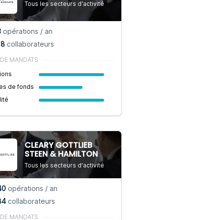
Tous les secteurs d'activité
3
opérations / an
18
collaborateurs
 DE MANDATS
ions
es de fonds
lité
CLEARY GOTTLIEB
STEEN & HAMILTON
Tous les secteurs d'activité
40
opérations / an
84
collaborateurs
 DE MANDATS