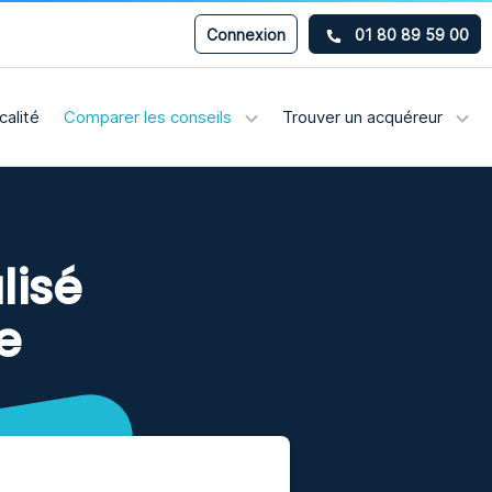
Connexion
01 80 89 59 00
calité
Comparer les conseils
Trouver un acquéreur
lisé
e