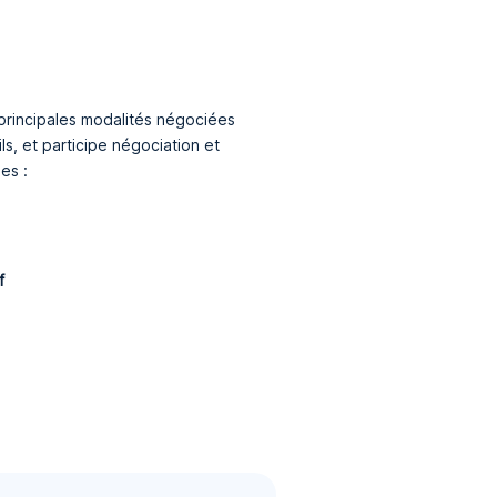
s principales modalités négociées
ils, et participe négociation et
es :
f