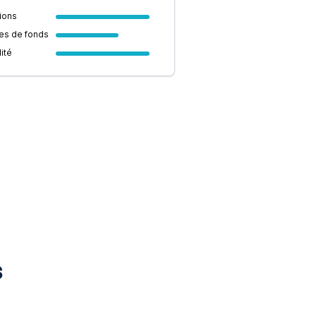
ions
es de fonds
lité
s