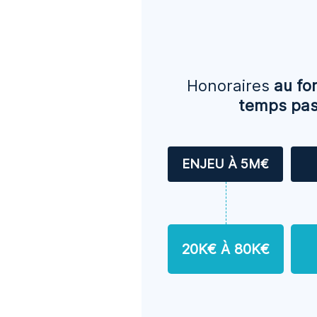
Honoraires
au for
temps pa
ENJEU À 5M€
20K€ À 80K€