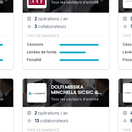
té
Tous les secteurs d'activité
2
opérations / an
3
collaborateurs
TYPE DE MANDATS
TYPE
Cessions
Cess
Levées de fonds
Levé
Fiscalité
Fisca
DOLFI MISSIKA
MINCHELLA SICSIC &
ASSOCIES
té
Tous les secteurs d'activité
2
opérations / an
13
collaborateurs
TYPE DE MANDATS
TYPE