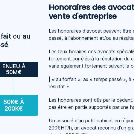
Honoraires des avocat
vente d'entreprise
Les honoraires d'avocat peuvent être d
fait
ou
au
passé, à l'abonnement et/ou au résulta
ssé
Les taux horaires des avocats spécialis
fortement corrélés à la réputation du 
varie également fortement suivant la c
ENJEU À
50M€
| « au forfait », au « temps passé », à
résultat »
Les honoraires sont dûs par le cédant.
50K€ À
cas être en partie supportés par une ho
200K€
Un associé d'un petit cabinet en régio
200€HT/h, un avocat reconnu d'un gr