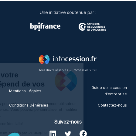
Une initiative soutenue par :
Tous droits réservés
–
Infocession 2026
La qualité de votre
expérience dépend de vos
Guide de la cession
Mentions Légales
choix
d'entreprise
Nous utilisons des cookies pour optimiser votre expérience utilisateur
Conditions Générales
Contactez-nous
et pour améliorer nos contenus. Vous pouvez personnaliser et modifier
votre choix à tout moment.
Suivez-nous
Consulter notre politique de confidentialité
Consentements certifiés par