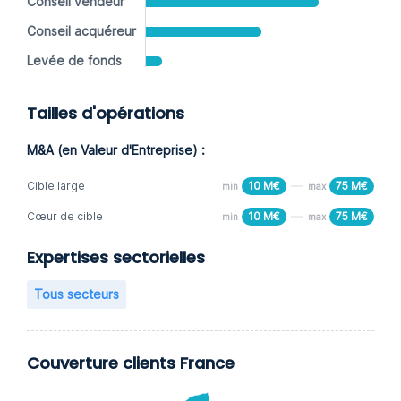
Conseil vendeur
Conseil acquéreur
Levée de fonds
Tailles d'opérations
M&A (en Valeur d'Entreprise) :
Cible large
10 M€
75 M€
min
max
Cœur de cible
10 M€
75 M€
min
max
Expertises sectorielles
Tous secteurs
Couverture clients France