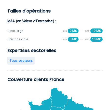
Tailles d'opérations
M&A (en Valeur d'Entreprise) :
Cible large
0 M€
10 M€
min
max
Cœur de cible
0 M€
10 M€
min
max
Expertises sectorielles
Tous secteurs
Couverture clients France