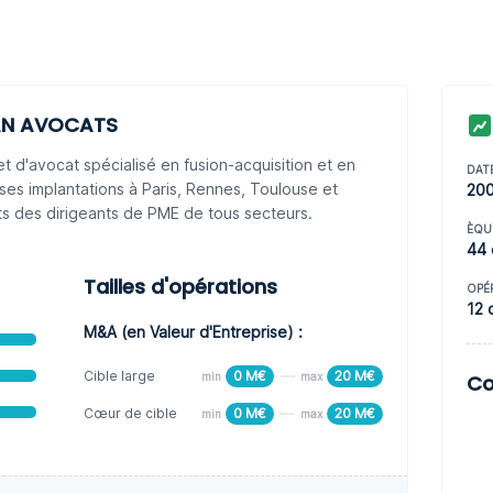
AN AVOCATS
'avocat spécialisé en fusion-acquisition et en
DAT
a ses implantations à Paris, Rennes, Toulouse et
20
nts des dirigeants de PME de tous secteurs.
ÈQU
44 
Tailles d'opérations
OPÉ
12 
M&A (en Valeur d'Entreprise) :
Cible large
0 M€
20 M€
min
max
Co
Cœur de cible
0 M€
20 M€
min
max