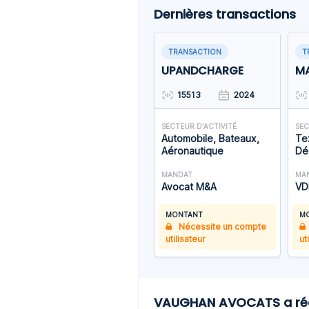
Dernières transactions
TRANSACTION
T
UPANDCHARGE
M
15513
2024
SECTEUR D'ACTIVITÉ
SEC
Automobile, Bateaux,
Tex
Aéronautique
Dé
MANDAT
MA
Avocat M&A
VD
MONTANT
M
Nécessite un compte
utilisateur
ut
VAUGHAN AVOCATS a réce