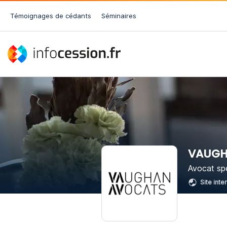
Témoignages de cédants
Séminaires
VAUGH
Avocat spé
Site inte