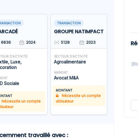
RANSACTION
TRANSACTION
ARCADÉ
GROUPE NATIMPACT
Ré
6836
2024
5128
2023
TEUR D'ACTIVITÉ
SECTEUR D'ACTIVITÉ
tile, Luxe,
Agroalimentaire
coration
MANDAT
Avocat M&A
NDAT
D Sociale
MONTANT
Nécessite un compte
ONTANT
Nécessite un compte
utilisateur
ilisateur
mment travaillé avec :