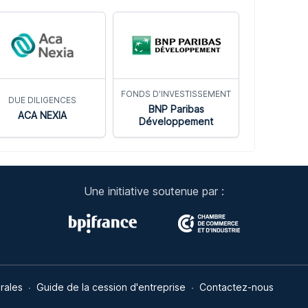
FONDS D'INVESTISSEMENT
DUE DILIGENCES
BNP Paribas
ACA NEXIA
Développement
Une initiative soutenue par :
ns
rales
Guide de la cession d'entreprise
Contactez-nous
de confidentialité, en garantissant la conformité avec les réglementat