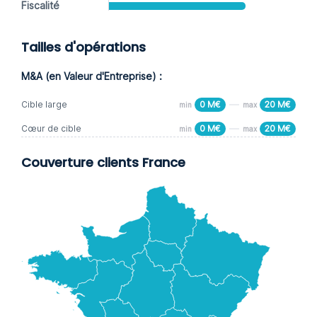
Fiscalité
Tailles d'opérations
M&A (en Valeur d'Entreprise) :
Cible large
0 M€
20 M€
min
max
Cœur de cible
0 M€
20 M€
min
max
Couverture clients France