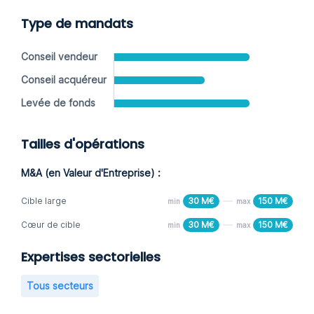
Type de mandats
Conseil vendeur
Conseil acquéreur
Levée de fonds
Tailles d'opérations
M&A (en Valeur d'Entreprise) :
Cible large
30 M€
150 M€
min
max
Cœur de cible
30 M€
150 M€
min
max
Expertises sectorielles
Tous secteurs