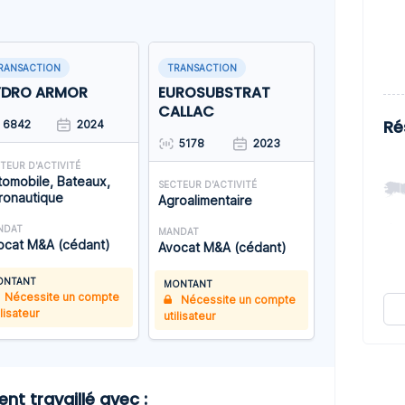
RANSACTION
TRANSACTION
YDRO ARMOR
EUROSUBSTRAT
CALLAC
Ré
6842
2024
5178
2023
TEUR D'ACTIVITÉ
tomobile, Bateaux,
SECTEUR D'ACTIVITÉ
ronautique
Agroalimentaire
NDAT
MANDAT
ocat M&A (cédant)
Avocat M&A (cédant)
ONTANT
MONTANT
Nécessite un compte
Nécessite un compte
ilisateur
utilisateur
 travaillé avec :