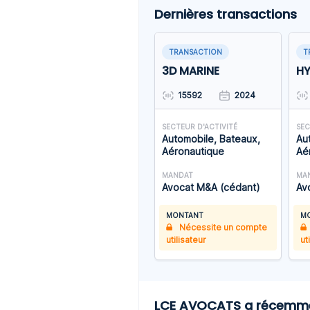
Dernières transactions
TRANSACTION
T
3D MARINE
H
15592
2024
SECTEUR D'ACTIVITÉ
SEC
Automobile, Bateaux,
Au
Aéronautique
Aé
MANDAT
MA
Avocat M&A (cédant)
Av
MONTANT
M
Nécessite un compte
utilisateur
ut
LCE AVOCATS a récemment