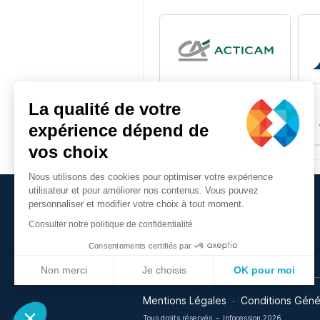
La qualité de votre
FUSIONS-ACQUISITIONS
ACTICAM
expérience dépend de
vos choix
Nous utilisons des cookies pour optimiser votre expérience
utilisateur et pour améliorer nos contenus. Vous pouvez
personnaliser et modifier votre choix à tout moment.
Consulter notre politique de confidentialité
Consentements certifiés par
Non merci
Je choisis
OK pour moi
Plateforme de Gestion du Consentement : Personnalisez vos Optio
Axeptio consent
Mentions Légales
Conditions Géné
Notre plateforme vous permet d'adapter et de gérer vos paramètres 
Tous droits réservés
–
Infocession 2026