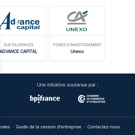
DUE DILIGENCES
FONDS D'INVESTISSEMENT
ADVANCE CAPITAL
Unexo
Une initiative soutenue par :
ns
rales
Guide de la cession d'entreprise
Contactez-nous
de confidentialité, en garantissant la conformité avec les réglementat