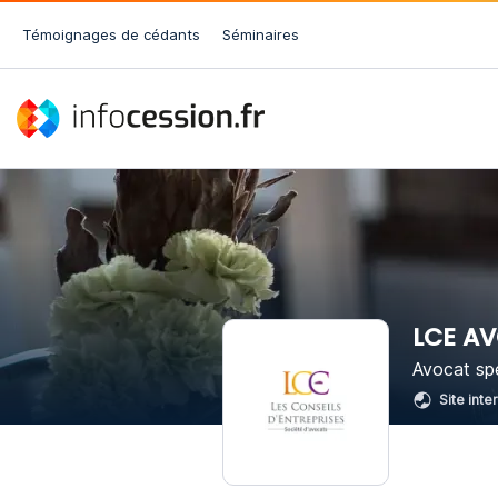
Témoignages de cédants
Séminaires
LCE A
Avocat spé
Site inte