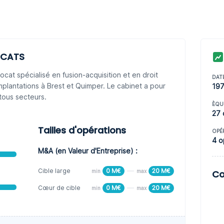
OCATS
at spécialisé en fusion-acquisition et en droit
DAT
implantations à Brest et Quimper. Le cabinet a pour
19
tous secteurs.
ÈQU
27 
Tailles d'opérations
OPÉ
4 o
M&A (en Valeur d'Entreprise) :
Cible large
0 M€
20 M€
min
max
Co
Cœur de cible
0 M€
20 M€
min
max