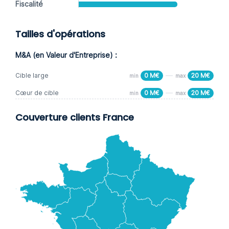
Fiscalité
Tailles d'opérations
M&A (en Valeur d'Entreprise) :
Cible large
0 M€
20 M€
min
max
Cœur de cible
0 M€
20 M€
min
max
Couverture clients France