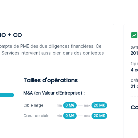
NO + CO
ompte de PME des due diligences financières. Ce
DAT
 Services intervient aussi bien dans des contextes
20
ÈQU
4 c
Tailles d'opérations
OPÉ
21 
M&A (en Valeur d'Entreprise) :
Cible large
0 M€
20 M€
min
max
Co
Cœur de cible
0 M€
20 M€
min
max