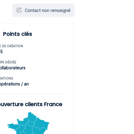
Contact non renseigné
Points clés
E DE CRÉATION
15
IPE DÉDIÉE
ollaborateurs
RATIONS
opérations / an
uverture clients France