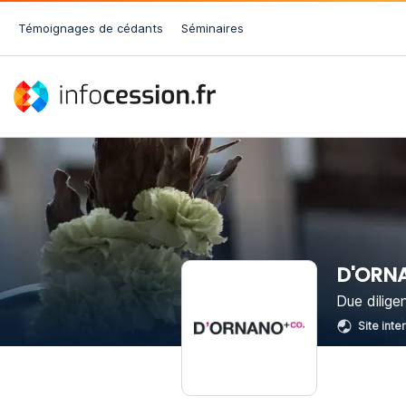
Témoignages de cédants
Séminaires
D'ORN
Due dilige
Site inte