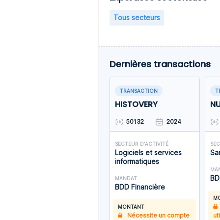
Tous secteurs
Dernières transactions
TRANSACTION
T
HISTOVERY
NU
50132
2024
SECTEUR D'ACTIVITÉ
SEC
Logiciels et services
Sa
informatiques
MA
BD
MANDAT
BDD Financière
M
MONTANT
Nécessite un compte
ut