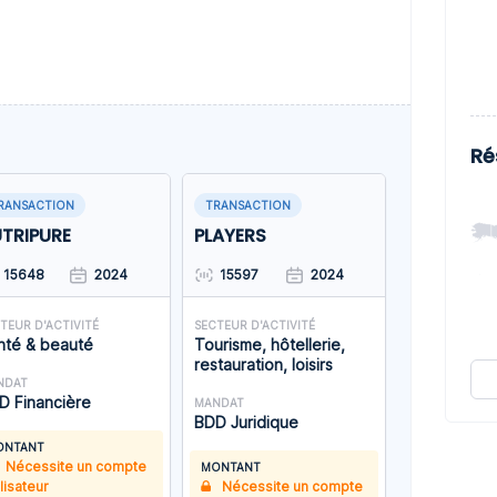
Ré
RANSACTION
TRANSACTION
TRIPURE
PLAYERS
15648
2024
15597
2024
TEUR D'ACTIVITÉ
SECTEUR D'ACTIVITÉ
nté & beauté
Tourisme, hôtellerie,
restauration, loisirs
NDAT
D Financière
MANDAT
BDD Juridique
ONTANT
Nécessite un compte
MONTANT
ilisateur
Nécessite un compte