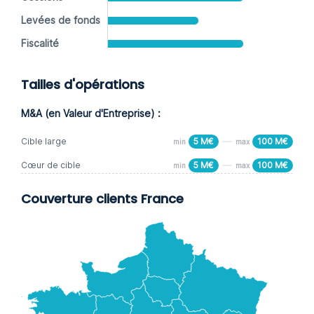
Levées de fonds
Fiscalité
Tailles d'opérations
M&A (en Valeur d'Entreprise) :
Cible large
5 M€
100 M€
min
max
Cœur de cible
5 M€
100 M€
min
max
Couverture clients France