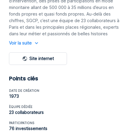
d’intervention, des prises de participations en mode
minoritaire allant de 500 000 à 35 millions d’euros en
fonds propres et quasi fonds propres. Au-delà des
chiffres, SGCP, c’est une équipe de 23 collaborateurs à
Paris et dans les principales places régionales, experts
dans leur métier et passionnés de belles histoires
entrepreneuriales. Grâce à son enveloppe globale
Voir la suite
conséquente de 350 M€, SGCP soutient de nombreux
projets dans des phases clés de la vie de l'entreprise:
Site internet
développement, recomposition d’actionnariat,
optimisation de la structure financière, transmission
d’entreprise.
Points clés
DATE DE CRÉATION
1973
ÈQUIPE DÉDIÉE
23 collaborateurs
PARTICIPATIONS
76 investissements