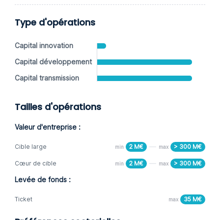
Type d'opérations
Capital innovation
Capital développement
Capital transmission
Tailles d'opérations
Valeur d'entreprise :
Cible large
2 M€
> 300 M€
min
max
Cœur de cible
2 M€
> 300 M€
min
max
Levée de fonds :
Ticket
35 M€
max