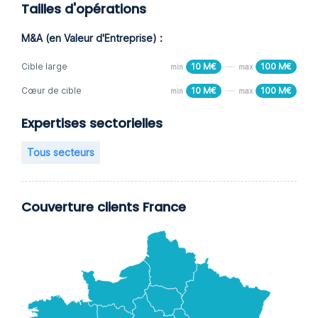
Tailles d'opérations
M&A (en Valeur d'Entreprise) :
Cible large
10 M€
100 M€
min
max
Cœur de cible
10 M€
100 M€
min
max
Expertises sectorielles
Tous secteurs
Couverture clients France