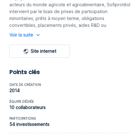
acteurs du monde agricole et agroalimentaire, Sofiprotéol
intervient par le biais de prises de participation
minoritaires, prêts à moyen terme, obligations
convertibles, placements privés, aides R&D ou
interventions en capital-risque qui peuvent avoir
Voir la suite
notamment pour objectif le financement de la croissance
externe de l'entreprise, le renforcement des fonds
Site internet
propres ou la transmission du capital de l'entreprise la
conception ou la négociation d’une alliance stratégique
ou le soutien à vos projets d’innovation. En 5 ans,
Points clés
Sofiprotéol a financé plus de 100 entreprises,
représentant quelques 271 M€ d'investissements.
DATE DE CRÉATION
2014
ÈQUIPE DÉDIÉE
10 collaborateurs
PARTICIPATIONS
54 investissements