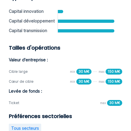
Capital innovation
Capital développement
Capital transmission
Tailles d'opérations
Valeur d'entreprise :
Cible large
30 M€
150 M€
min
max
Cœur de cible
30 M€
150 M€
min
max
Levée de fonds :
Ticket
30 M€
max
Préférences sectorielles
Tous secteurs