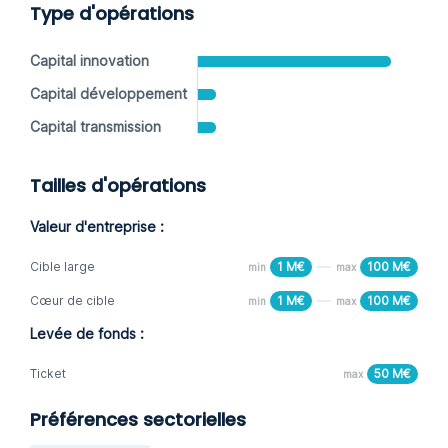
Type d'opérations
Capital innovation
Capital développement
Capital transmission
Tailles d'opérations
Valeur d'entreprise :
Cible large
1 M€
100 M€
min
max
Cœur de cible
1 M€
100 M€
min
max
Levée de fonds :
Ticket
50 M€
max
Préférences sectorielles