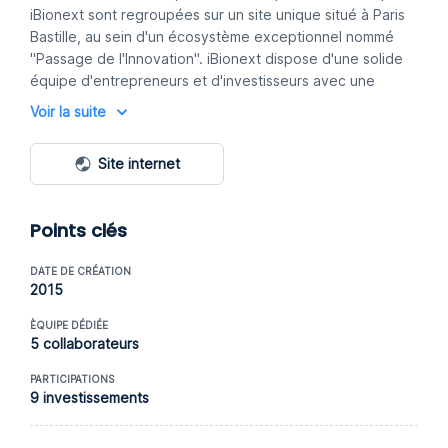
iBionext sont regroupées sur un site unique situé à Paris
Bastille, au sein d'un écosystème exceptionnel nommé
"Passage de l'Innovation". iBionext dispose d'une solide
équipe d'entrepreneurs et d'investisseurs avec une
solide feuille de route dans le domaine de la santé.
Voir la suite
iBionext possède un accès privilégié aux technologies de
pointe de leur réseau mondial de scientifiques et
Site internet
d'experts issus d'institutions académiques et de centres
de R&D de premier plan dans le monde entier.
Points clés
DATE DE CRÉATION
2015
ÈQUIPE DÉDIÉE
5 collaborateurs
PARTICIPATIONS
9 investissements