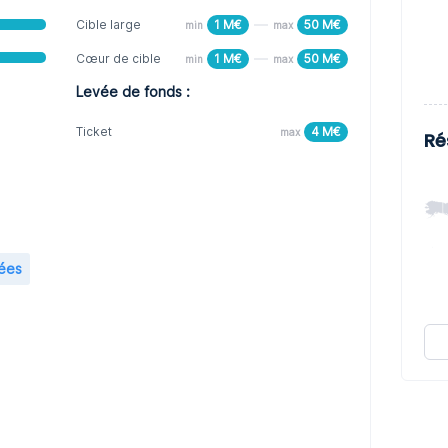
Cible large
1 M€
50 M€
min
max
Cœur de cible
1 M€
50 M€
min
max
Levée de fonds :
Ticket
4 M€
max
Ré
mées