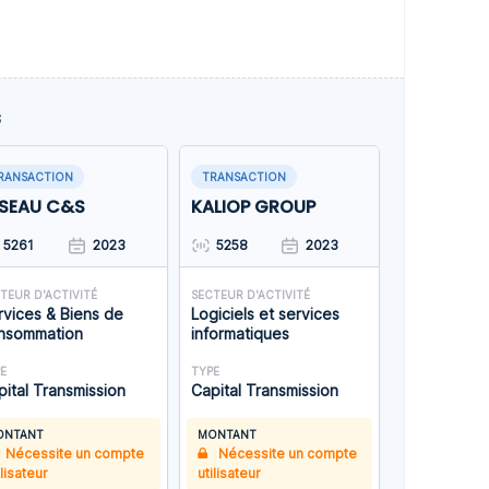
s
RANSACTION
TRANSACTION
SEAU C&S
KALIOP GROUP
5261
2023
5258
2023
TEUR D'ACTIVITÉ
SECTEUR D'ACTIVITÉ
rvices & Biens de
Logiciels et services
nsommation
informatiques
E
TYPE
pital Transmission
Capital Transmission
ONTANT
MONTANT
Nécessite un compte
Nécessite un compte
ilisateur
utilisateur