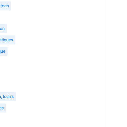
otech
ion
atiques
que
 loisirs
es