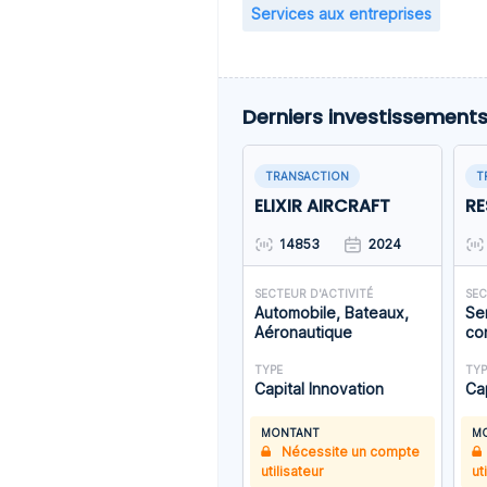
Services aux entreprises
Derniers investissement
TRANSACTION
T
ELIXIR AIRCRAFT
RE
14853
2024
SECTEUR D'ACTIVITÉ
SEC
Automobile, Bateaux,
Se
Aéronautique
co
TYPE
TYP
Capital Innovation
Ca
MONTANT
M
Nécessite un compte
utilisateur
ut