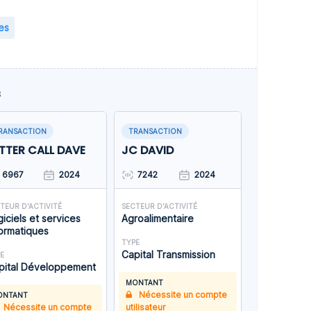
es
s
RANSACTION
TRANSACTION
TTER CALL DAVE
JC DAVID
6967
2024
7242
2024
TEUR D'ACTIVITÉ
SECTEUR D'ACTIVITÉ
iciels et services
Agroalimentaire
formatiques
TYPE
Capital Transmission
E
pital Développement
MONTANT
Nécessite un compte
ONTANT
Nécessite un compte
utilisateur