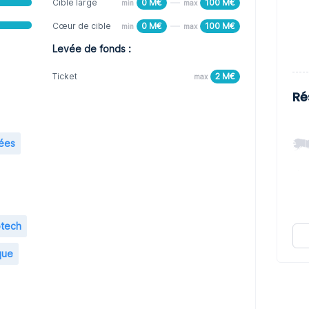
Cible large
0 M€
100 M€
min
max
Cœur de cible
0 M€
100 M€
min
max
Levée de fonds :
Ticket
2 M€
max
Ré
mées
otech
que