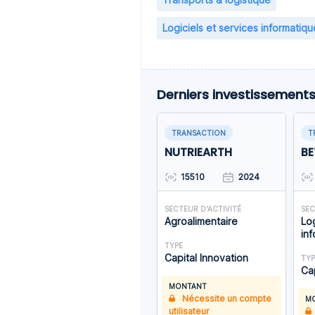
Logiciels et services informatiqu
Derniers investissement
TRANSACTION
T
NUTRIEARTH
BE
15510
2024
SECTEUR D'ACTIVITÉ
SEC
Agroalimentaire
Log
in
TYPE
Capital Innovation
TYP
Ca
MONTANT
Nécessite un compte
M
utilisateur