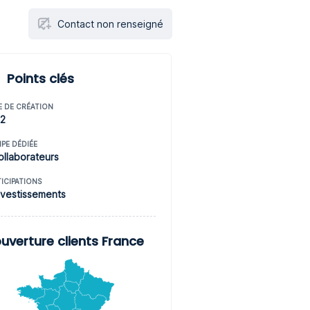
Contact non renseigné
Points clés
E DE CRÉATION
12
IPE DÉDIÉE
ollaborateurs
TICIPATIONS
nvestissements
uverture clients France