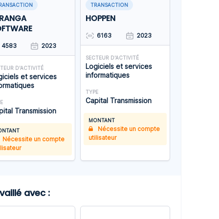
RANSACTION
TRANSACTION
ERANGA
HOPPEN
OFTWARE
6163
2023
4583
2023
SECTEUR D'ACTIVITÉ
Logiciels et services
TEUR D'ACTIVITÉ
informatiques
iciels et services
formatiques
TYPE
Capital Transmission
E
pital Transmission
MONTANT
Nécessite un compte
ONTANT
utilisateur
Nécessite un compte
ilisateur
illé avec :