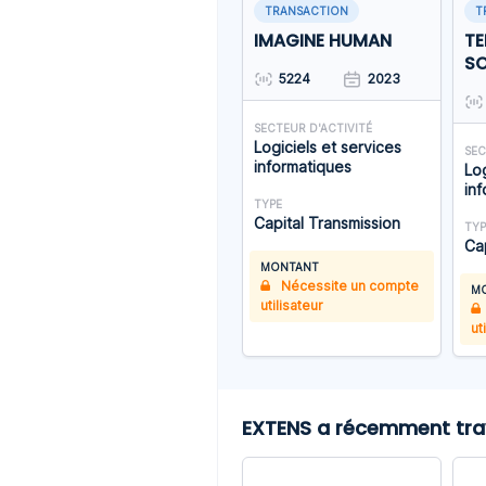
TRANSACTION
T
IMAGINE HUMAN
T
S
5224
2023
SECTEUR D'ACTIVITÉ
Logiciels et services
SEC
informatiques
Log
in
TYPE
Capital Transmission
TYP
Ca
MONTANT
Nécessite un compte
M
utilisateur
ut
EXTENS a récemment trava