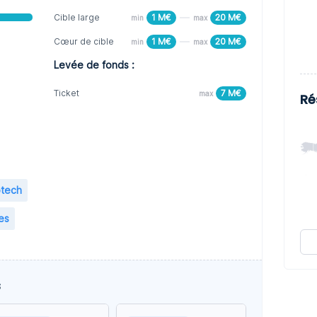
Cible large
1 M€
20 M€
min
max
Cœur de cible
1 M€
20 M€
min
max
Levée de fonds :
Ticket
7 M€
max
Ré
otech
es
s