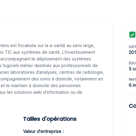
tens est focalisée sur la e-santé au sens large,
DAT
 des TIC aux systèmes de santé. L'investissement
20
ers accompagnant le déploiement des systèmes
ÈQU
es logiciels métier destinés aux professionnels de
5 c
ies laboratoires d’analyses, centres de radiologie,
d’accompagnement des soins à domicile, notamment en
PAR
6 i
 et le maintien à domicile des personnes
ur les solutions web d’information ou de
ications mobiles et les solutions de télémédecine,
Co
Tailles d'opérations
Valeur d'entreprise :