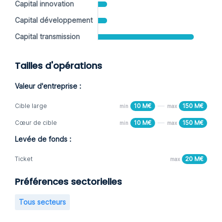
Capital innovation
Capital développement
Capital transmission
Tailles d'opérations
Valeur d'entreprise :
Cible large
10 M€
150 M€
min
max
Cœur de cible
10 M€
150 M€
min
max
Levée de fonds :
Ticket
20 M€
max
Préférences sectorielles
Tous secteurs