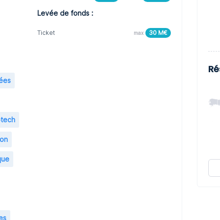
Levée de fonds :
Ticket
30 M€
max
Ré
mées
otech
ion
que
es