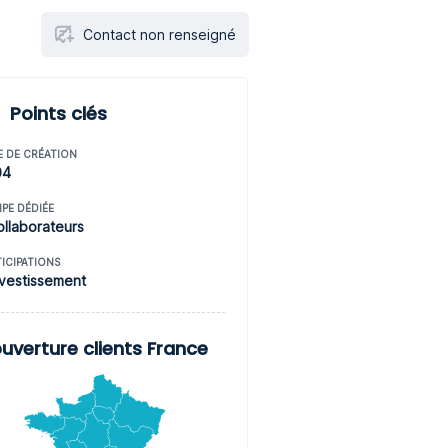
Contact non renseigné
Points clés
E DE CRÉATION
04
IPE DÉDIÉE
ollaborateurs
TICIPATIONS
nvestissement
uverture clients France