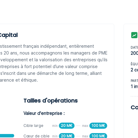
Capital
estissement français indépendant, entièrement
DAT
puis 20 ans, nous accompagnons les managers de PME
20
développement et la valorisation des entreprises qu’ils
ÈQU
entreprises à fort potentiel d’une valeur comprise
2 c
l s'inscrit dans une démarche de long terme, alliant
parence et éthique.
PAR
1 i
Tailles d'opérations
Co
Valeur d'entreprise :
Cible large
20 M€
100 M€
min
max
Cœur de cible
20 M€
100 M€
min
max