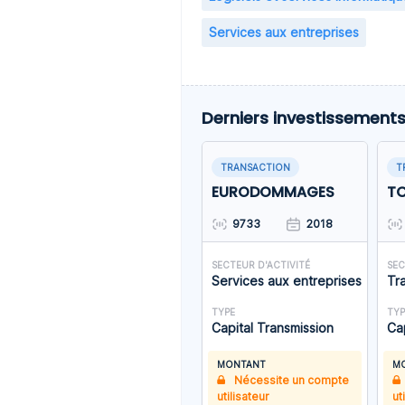
Services aux entreprises
Derniers investissement
TRANSACTION
T
EURODOMMAGES
T
9733
2018
SECTEUR D'ACTIVITÉ
SEC
Services aux entreprises
Tr
TYPE
TYP
Capital Transmission
Ca
MONTANT
M
Nécessite un compte
utilisateur
ut