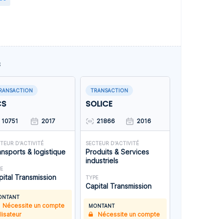
s
RANSACTION
TRANSACTION
CS
SOLICE
10751
2017
21866
2016
TEUR D'ACTIVITÉ
SECTEUR D'ACTIVITÉ
ansports & logistique
Produits & Services
industriels
E
pital Transmission
TYPE
Capital Transmission
ONTANT
Nécessite un compte
MONTANT
ilisateur
Nécessite un compte