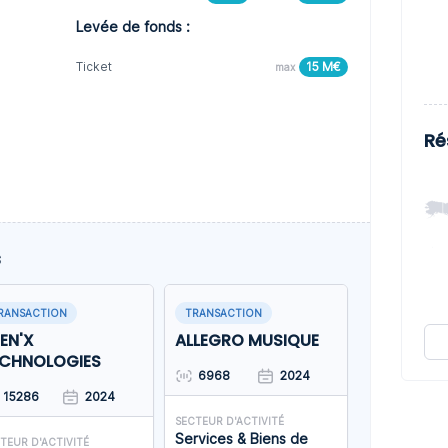
Levée de fonds :
Ticket
15 M€
max
Ré
s
RANSACTION
TRANSACTION
EN'X
ALLEGRO MUSIQUE
ECHNOLOGIES
6968
2024
15286
2024
SECTEUR D'ACTIVITÉ
Services & Biens de
TEUR D'ACTIVITÉ