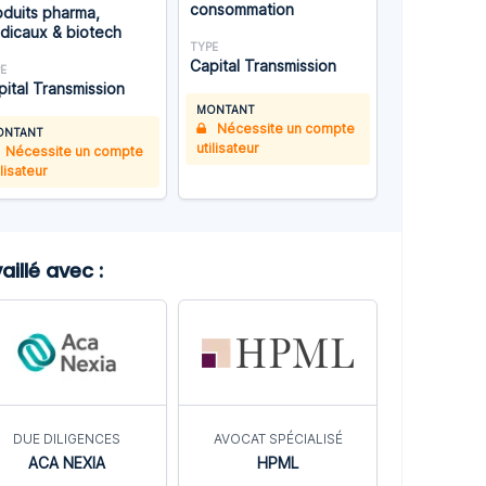
consommation
oduits pharma,
dicaux & biotech
TYPE
Capital Transmission
E
pital Transmission
MONTANT
Nécessite un compte
ONTANT
utilisateur
Nécessite un compte
ilisateur
illé avec :
DUE DILIGENCES
AVOCAT SPÉCIALISÉ
ACA NEXIA
HPML