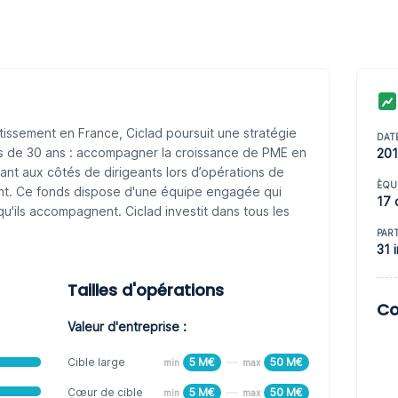
stissement en France, Ciclad poursuit une stratégie
DAT
rès de 30 ans : accompagner la croissance de PME en
201
sant aux côtés de dirigeants lors d’opérations de
ÈQU
t. Ce fonds dispose d'une équipe engagée qui
17 
qu'ils accompagnent. Ciclad investit dans tous les
PAR
31 
Tailles d'opérations
Co
Valeur d'entreprise :
Cible large
5 M€
50 M€
min
max
Cœur de cible
5 M€
50 M€
min
max