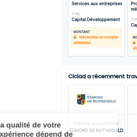
Services aux entreprises
Pr
mé
TYPE
Capital Développement
TYP
Ca
MONTANT
Nécessite un compte
M
utilisateur
ut
Ciclad a récemment trava
La qualité de votre
FUSIONS-ACQUISITIONS
EDMOND DE ROTHSCHILD
expérience dépend de