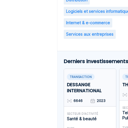
Logiciels et services informatiqu
Internet & e-commerce
Services aux entreprises
Derniers investissement
TRANSACTION
T
DESSANGE
TH
INTERNATIONAL
6646
2023
SEC
Te
SECTEUR D'ACTIVITÉ
Pub
Santé & beauté
TYP