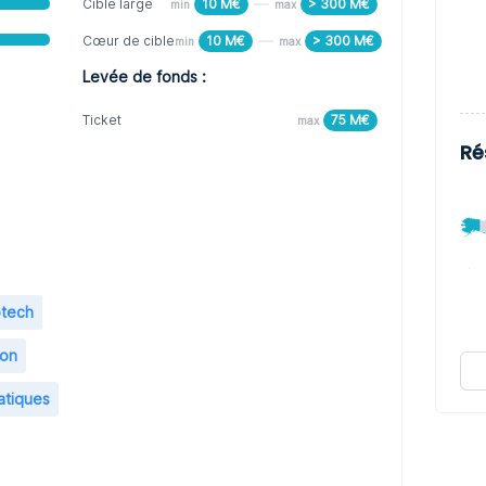
Cible large
10 M€
> 300 M€
min
max
Cœur de cible
10 M€
> 300 M€
min
max
Levée de fonds :
Ticket
75 M€
max
Ré
otech
ion
atiques