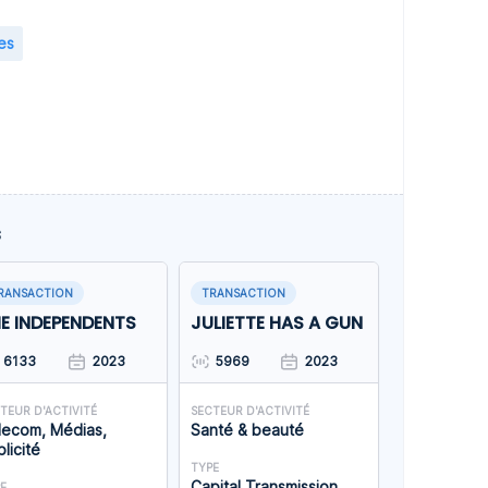
es
s
RANSACTION
TRANSACTION
E INDEPENDENTS
JULIETTE HAS A GUN
6133
2023
5969
2023
TEUR D'ACTIVITÉ
SECTEUR D'ACTIVITÉ
lecom, Médias,
Santé & beauté
licité
TYPE
Capital Transmission
E