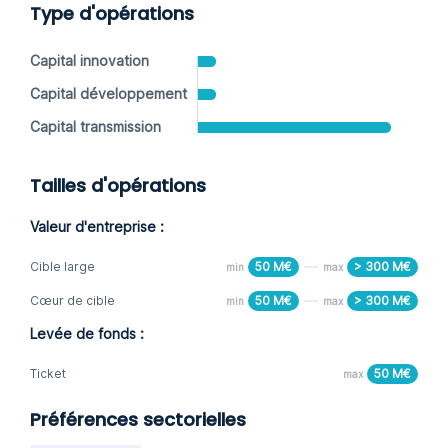
Type d'opérations
Capital innovation
Capital développement
Capital transmission
Tailles d'opérations
Valeur d'entreprise :
Cible large
50 M€
> 300 M€
min
max
Cœur de cible
50 M€
> 300 M€
min
max
Levée de fonds :
Ticket
50 M€
max
Préférences sectorielles