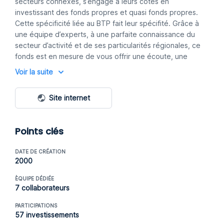
secteurs connexes, s’engage à leurs côtés en
investissant des fonds propres et quasi fonds propres.
Cette spécificité liée au BTP fait leur spécifité. Grâce à
une équipe d’experts, à une parfaite connaissance du
secteur d’activité et de ses particularités régionales, ce
fonds est en mesure de vous offrir une écoute, une
proximité et une vision unique ainsi que des solutions
Voir la suite
personnalisées. Quels que soient la conjoncture BTP
capital-investissement soutient les entreprises,
Site internet
accompagne leur développement ou leur transmission
durablement et renforce la crédibilité de leur projet.
Choisir BTP capital-investissement, c’est choisir un
Points clés
investisseur qui apporte des capitaux, une vaste
expertise sectorielle avec une seule ambition : préserver
DATE DE CRÉATION
l’autonomie et la pérennité de votre entreprise.
2000
ÈQUIPE DÉDIÉE
7 collaborateurs
PARTICIPATIONS
57 investissements