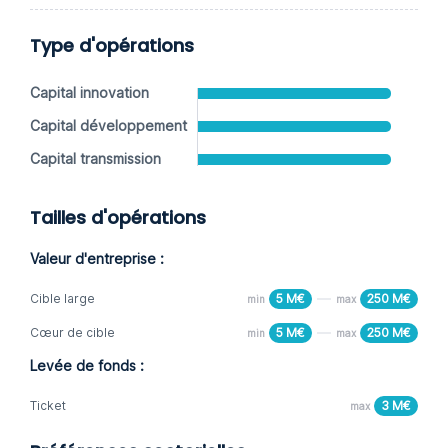
Type d'opérations
Capital innovation
Capital développement
Capital transmission
Tailles d'opérations
Valeur d'entreprise :
Cible large
5 M€
250 M€
min
max
Cœur de cible
5 M€
250 M€
min
max
Levée de fonds :
Ticket
3 M€
max