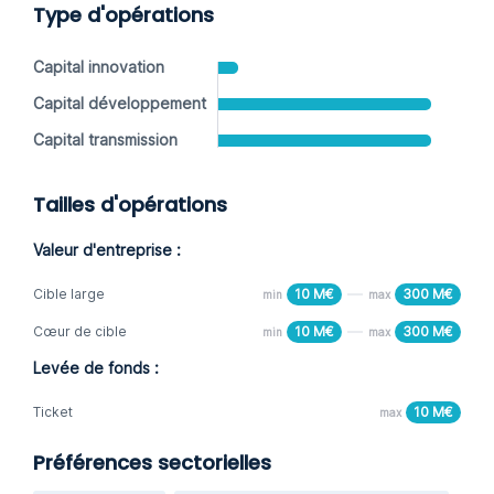
Type d'opérations
Capital innovation
Capital développement
Capital transmission
Tailles d'opérations
Valeur d'entreprise :
Cible large
10 M€
300 M€
min
max
Cœur de cible
10 M€
300 M€
min
max
Levée de fonds :
Ticket
10 M€
max
Préférences sectorielles