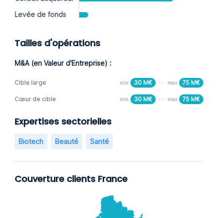
Levée de fonds
Tailles d'opérations
M&A (en Valeur d'Entreprise) :
Cible large
30 M€
75 M€
min
max
Cœur de cible
30 M€
75 M€
min
max
Expertises sectorielles
Biotech
Beauté
Santé
Couverture clients France