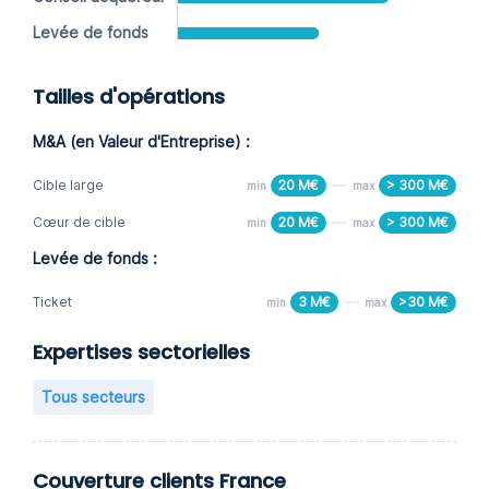
Levée de fonds
Tailles d'opérations
M&A (en Valeur d'Entreprise) :
Cible large
20 M€
> 300 M€
min
max
Cœur de cible
20 M€
> 300 M€
min
max
Levée de fonds :
Ticket
3 M€
>30 M€
min
max
Expertises sectorielles
Tous secteurs
Couverture clients France