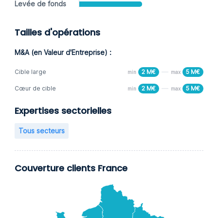
Levée de fonds
Tailles d'opérations
M&A (en Valeur d'Entreprise) :
Cible large
2 M€
5 M€
min
max
Cœur de cible
2 M€
5 M€
min
max
Expertises sectorielles
Tous secteurs
Couverture clients France