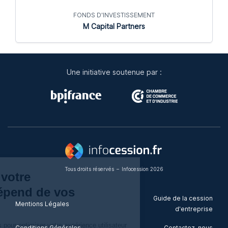
FONDS D'INVESTISSEMENT
M Capital Partners
Une initiative soutenue par :
Tous droits réservés
–
Infocession 2026
La qualité de votre
expérience dépend de vos
Guide de la cession
Mentions Légales
choix
d'entreprise
Nous utilisons des cookies pour optimiser votre expérience utilisateur
Conditions Générales
Contactez-nous