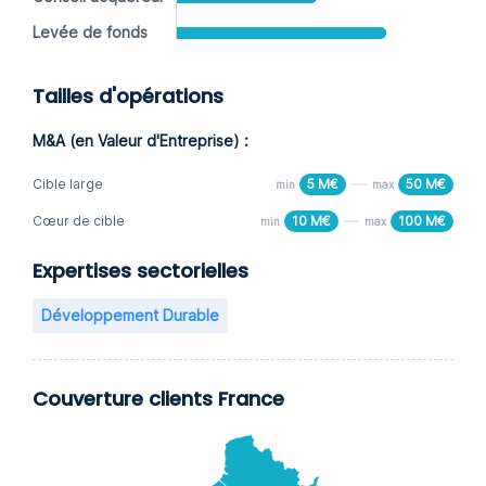
Levée de fonds
Tailles d'opérations
M&A (en Valeur d'Entreprise) :
Cible large
5 M€
50 M€
min
max
Cœur de cible
10 M€
100 M€
min
max
Expertises sectorielles
Développement Durable
Couverture clients France