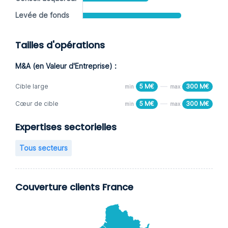
Levée de fonds
Tailles d'opérations
M&A (en Valeur d'Entreprise) :
Cible large
5 M€
300 M€
min
max
Cœur de cible
5 M€
300 M€
min
max
Expertises sectorielles
Tous secteurs
Couverture clients France