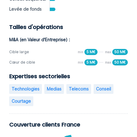
Levée de fonds
Tailles d'opérations
M&A (en Valeur d'Entreprise) :
Cible large
5 M€
50 M€
min
max
Cœur de cible
5 M€
50 M€
min
max
Expertises sectorielles
Technologies
Medias
Telecoms
Conseil
Courtage
Couverture clients France