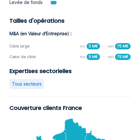
Levée de fonds
Tailles d'opérations
M&A (en Valeur d'Entreprise) :
Cible large
5 M€
75 M€
min
max
Cœur de cible
5 M€
75 M€
min
max
Expertises sectorielles
Tous secteurs
Couverture clients France