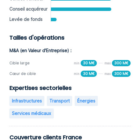
Conseil acquéreur
Levée de fonds
Tailles d'opérations
M&A (en Valeur d'Entreprise) :
Cible large
30 M€
300 M€
min
max
Cœur de cible
30 M€
300 M€
min
max
Expertises sectorielles
Infrastructures
Transport
Énergies
Services médicaux
Couverture clients France