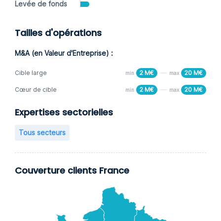
Levée de fonds
Tailles d'opérations
M&A (en Valeur d'Entreprise) :
Cible large
2 M€
20 M€
min
max
Cœur de cible
2 M€
20 M€
min
max
Expertises sectorielles
Tous secteurs
Couverture clients France