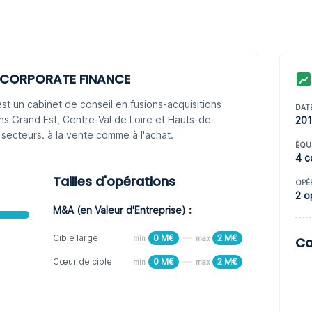
E CORPORATE FINANCE
n cabinet de conseil en fusions-acquisitions
DAT
ns Grand Est, Centre-Val de Loire et Hauts-de-
20
 secteurs. à la vente comme à l'achat.
ÈQU
4 c
Tailles d'opérations
OPÉ
2 o
M&A (en Valeur d'Entreprise) :
Cible large
0 M€
2 M€
min
max
Co
Cœur de cible
0 M€
2 M€
min
max