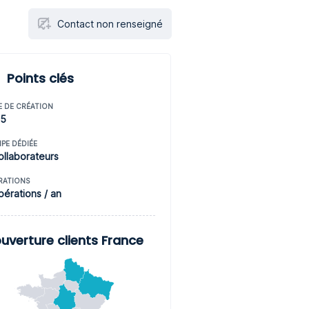
Contact non renseigné
Points clés
E DE CRÉATION
15
IPE DÉDIÉE
ollaborateurs
RATIONS
pérations / an
uverture clients France