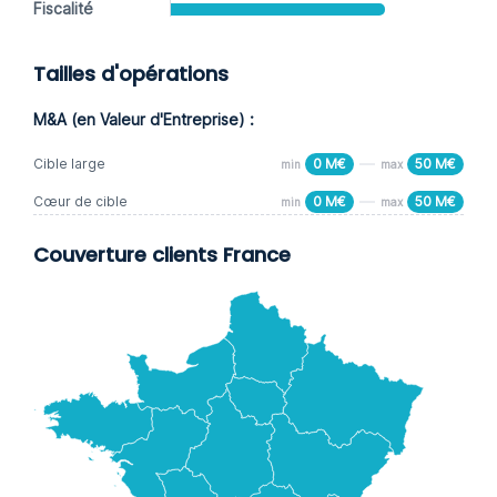
Fiscalité
Tailles d'opérations
M&A (en Valeur d'Entreprise) :
Cible large
0 M€
50 M€
min
max
Cœur de cible
0 M€
50 M€
min
max
Couverture clients France