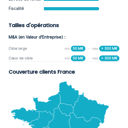
Fiscalité
Tailles d'opérations
M&A (en Valeur d'Entreprise) :
Cible large
50 M€
> 300 M€
min
max
Cœur de cible
50 M€
> 300 M€
min
max
Couverture clients France