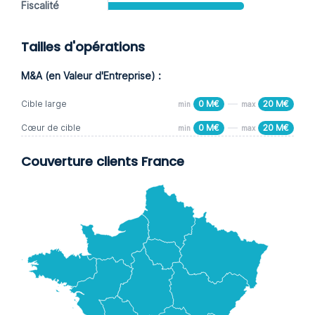
Fiscalité
Tailles d'opérations
M&A (en Valeur d'Entreprise) :
Cible large
0 M€
20 M€
min
max
Cœur de cible
0 M€
20 M€
min
max
Couverture clients France