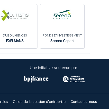
DUE DILIGENCES
FONDS D'INVESTISSEMENT
EXELMANS
Serena Capital
Une initiative soutenue par :
ns
rales
Guide de la cession d'entreprise
Contactez-nous
de confidentialité, en garantissant la conformité avec les réglementat