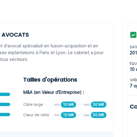
NE AVOCATS
'avocat spécialisé en fusion-acquisition et en
DAT
 ses implantations à Paris et Lyon. Le cabinet a pour
20
tous secteurs.
ÈQU
10 
Tailles d'opérations
OPÉ
7 o
M&A (en Valeur d'Entreprise) :
Cible large
10 M€
50 M€
min
max
Co
Cœur de cible
10 M€
50 M€
min
max