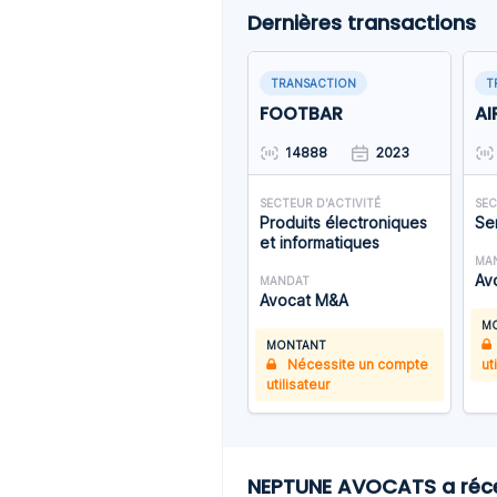
Dernières transactions
TRANSACTION
T
FOOTBAR
AI
14888
2023
SECTEUR D'ACTIVITÉ
SEC
Produits électroniques
Se
et informatiques
MA
Av
MANDAT
Avocat M&A
M
MONTANT
Nécessite un compte
ut
utilisateur
NEPTUNE AVOCATS a réce