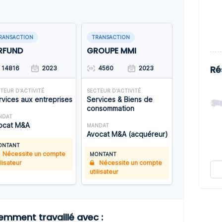
RANSACTION
TRANSACTION
RFUND
GROUPE MMI
Ré
14816
2023
4560
2023
TEUR D'ACTIVITÉ
SECTEUR D'ACTIVITÉ
rvices aux entreprises
Services & Biens de
consommation
NDAT
ocat M&A
MANDAT
Avocat M&A (acquéreur)
ONTANT
Nécessite un compte
MONTANT
ilisateur
Nécessite un compte
utilisateur
mment travaillé avec :