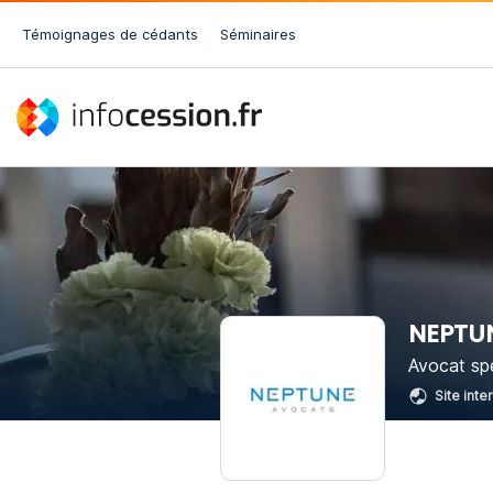
Témoignages de cédants
Séminaires
NEPTU
Avocat spé
Site inte