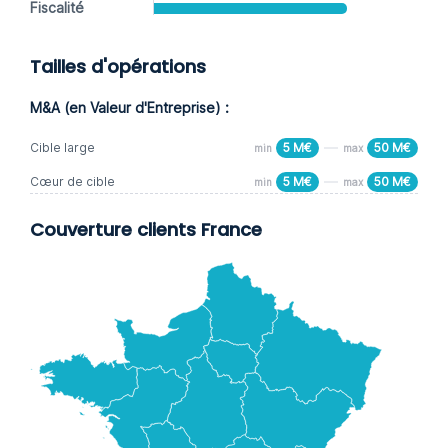
Fiscalité
Tailles d'opérations
M&A (en Valeur d'Entreprise) :
Cible large
5 M€
50 M€
min
max
Cœur de cible
5 M€
50 M€
min
max
Couverture clients France