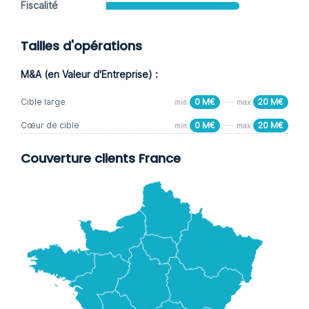
Fiscalité
Tailles d'opérations
M&A (en Valeur d'Entreprise) :
Cible large
0 M€
20 M€
min
max
Cœur de cible
0 M€
20 M€
min
max
Couverture clients France