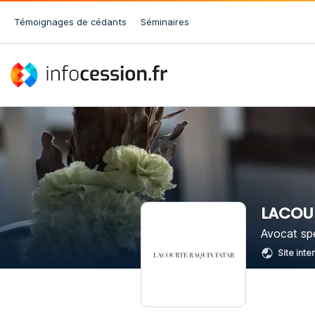
Témoignages de cédants
Séminaires
LACOU
Avocat spé
Site inte