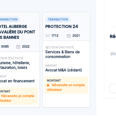
RANSACTION
TRANSACTION
TEL AUBERGE
PROTECTION 24
VALIÈRE DU PONT
Ré
1713
2021
S BANNES
3085
2022
SECTEUR D'ACTIVITÉ
Services & Biens de
consommation
TEUR D'ACTIVITÉ
risme, hôtellerie,
MANDAT
tauration, loisirs
Avocat M&A (cédant)
NDAT
ocat en financement
MONTANT
Nécessite un compte
utilisateur
ONTANT
Nécessite un compte
ilisateur