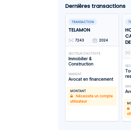
Dernières transactions
TRANSACTION
T
TELAMON
HO
CA
7243
2024
DE
SECTEUR D'ACTIVITÉ
Immobilier &
Construction
SEC
Tou
MANDAT
res
Avocat en financement
MA
Av
MONTANT
Nécessite un compte
utilisateur
M
ut