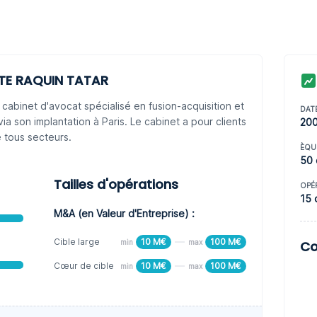
TE RAQUIN TATAR
inet d'avocat spécialisé en fusion-acquisition et
DAT
via son implantation à Paris. Le cabinet a pour clients
20
 tous secteurs.
ÈQU
50 
Tailles d'opérations
OPÉ
15 
M&A (en Valeur d'Entreprise) :
Cible large
10 M€
100 M€
min
max
Co
Cœur de cible
10 M€
100 M€
min
max