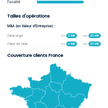
Fiscalité
Tailles d'opérations
M&A (en Valeur d'Entreprise) :
Cible large
0 M€
20 M€
min
max
Cœur de cible
0 M€
20 M€
min
max
Couverture clients France