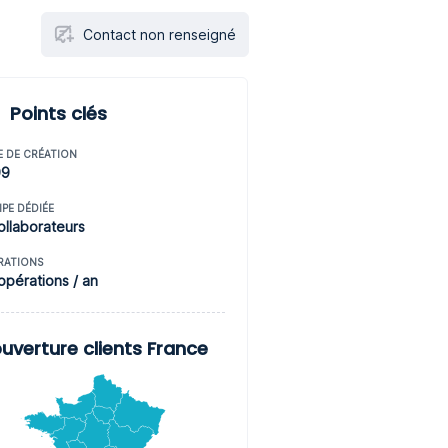
Contact non renseigné
Points clés
E DE CRÉATION
99
IPE DÉDIÉE
ollaborateurs
RATIONS
opérations / an
uverture clients France