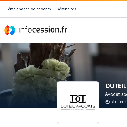
Témoignages de cédants
Séminaires
DUTEI
Avocat spé
Site inte