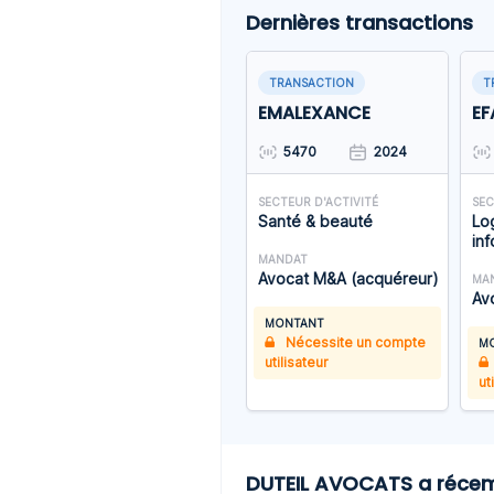
Dernières transactions
TRANSACTION
T
EMALEXANCE
EF
5470
2024
SECTEUR D'ACTIVITÉ
SEC
Santé & beauté
Log
in
MANDAT
Avocat M&A (acquéreur)
MA
Av
MONTANT
Nécessite un compte
M
utilisateur
ut
DUTEIL AVOCATS a récemm