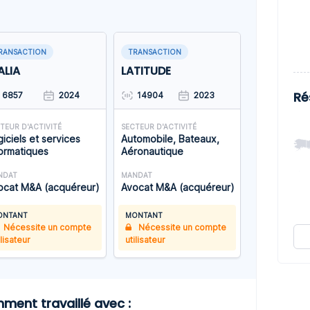
RANSACTION
TRANSACTION
ALIA
LATITUDE
Ré
6857
2024
14904
2023
TEUR D'ACTIVITÉ
SECTEUR D'ACTIVITÉ
iciels et services
Automobile, Bateaux,
formatiques
Aéronautique
NDAT
MANDAT
ocat M&A (acquéreur)
Avocat M&A (acquéreur)
ONTANT
MONTANT
Nécessite un compte
Nécessite un compte
ilisateur
utilisateur
ent travaillé avec :