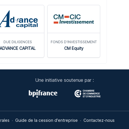
DUE DILIGENCES
FONDS D'INVESTISSEMENT
ADVANCE CAPITAL
CM Equity
Une initiative soutenue par :
ns
rales
Guide de la cession d'entreprise
Contactez-nous
de confidentialité, en garantissant la conformité avec les réglementat