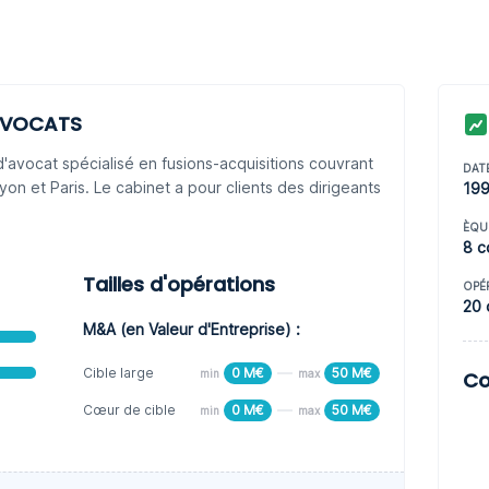
 AVOCATS
avocat spécialisé en fusions-acquisitions couvrant
DAT
Lyon et Paris. Le cabinet a pour clients des dirigeants
19
ÈQU
8 c
Tailles d'opérations
OPÉ
20 
M&A (en Valeur d'Entreprise) :
Cible large
0 M€
50 M€
min
max
Co
Cœur de cible
0 M€
50 M€
min
max