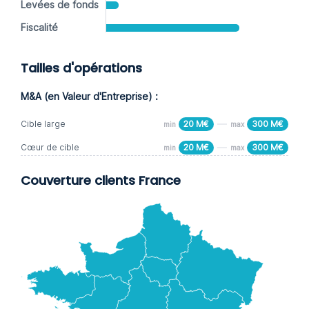
Levées de fonds
Fiscalité
Tailles d'opérations
M&A (en Valeur d'Entreprise) :
Cible large
20 M€
300 M€
min
max
Cœur de cible
20 M€
300 M€
min
max
Couverture clients France