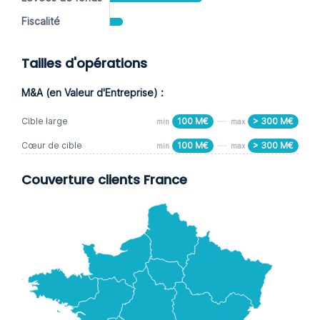
Fiscalité
Tailles d'opérations
M&A (en Valeur d'Entreprise) :
Cible large
100 M€
> 300 M€
min
max
Cœur de cible
100 M€
> 300 M€
min
max
Couverture clients France